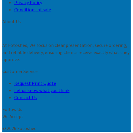
Privacy Policy
Conditions of sale
About Us
At Fotoshed, We focus on clear presentation, secure ordering,
and reliable delivery, ensuring clients receive exactly what they
approve.
Customer Service
Request Print Quote
Let us know what you think
Contact Us
Follow Us
We Accept
© 2026 Fotoshed