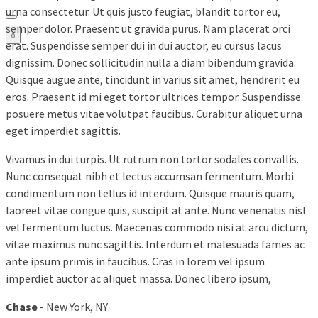
urna consectetur. Ut quis justo feugiat, blandit tortor eu,
semper dolor. Praesent ut gravida purus. Nam placerat orci
0
erat. Suspendisse semper dui in dui auctor, eu cursus lacus
dignissim. Donec sollicitudin nulla a diam bibendum gravida.
Quisque augue ante, tincidunt in varius sit amet, hendrerit eu
eros. Praesent id mi eget tortor ultrices tempor. Suspendisse
posuere metus vitae volutpat faucibus. Curabitur aliquet urna
eget imperdiet sagittis.
Vivamus in dui turpis. Ut rutrum non tortor sodales convallis.
Nunc consequat nibh et lectus accumsan fermentum. Morbi
condimentum non tellus id interdum. Quisque mauris quam,
laoreet vitae congue quis, suscipit at ante. Nunc venenatis nisl
vel fermentum luctus. Maecenas commodo nisi at arcu dictum,
vitae maximus nunc sagittis. Interdum et malesuada fames ac
ante ipsum primis in faucibus. Cras in lorem vel ipsum
imperdiet auctor ac aliquet massa. Donec libero ipsum,
Chase
- New York, NY