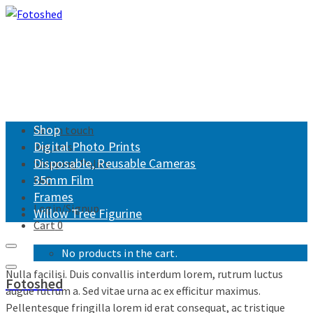
Shop
Get in touch
Digital Photo Prints
Returns
Disposable, Reusable Cameras
Shipping Policy
35mm Film
FAQ
Frames
Login/Signup
Willow Tree Figurine
Cart
0
No products in the cart.
Nulla facilisi. Duis convallis interdum lorem, rutrum luctus
Fotoshed
augue rutrum a. Sed vitae urna ac ex efficitur maximus.
Pellentesque fringilla lorem id erat consequat, ac tristique