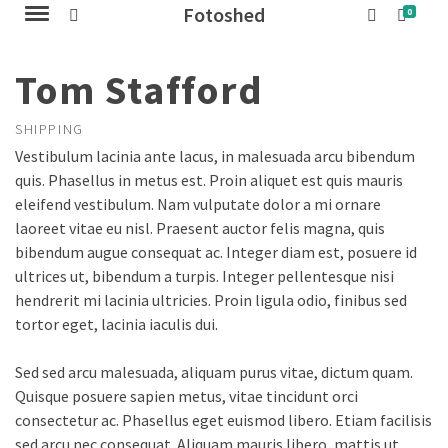
Fotoshed
0
Tom Stafford
SHIPPING
Vestibulum lacinia ante lacus, in malesuada arcu bibendum
quis. Phasellus in metus est. Proin aliquet est quis mauris
eleifend vestibulum. Nam vulputate dolor a mi ornare
laoreet vitae eu nisl. Praesent auctor felis magna, quis
bibendum augue consequat ac. Integer diam est, posuere id
ultrices ut, bibendum a turpis. Integer pellentesque nisi
hendrerit mi lacinia ultricies. Proin ligula odio, finibus sed
tortor eget, lacinia iaculis dui.
Sed sed arcu malesuada, aliquam purus vitae, dictum quam.
Quisque posuere sapien metus, vitae tincidunt orci
consectetur ac. Phasellus eget euismod libero. Etiam facilisis
sed arcu nec consequat. Aliquam mauris libero, mattis ut