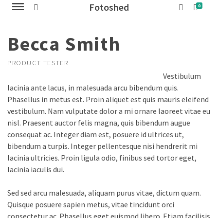
Fotoshed
0
Becca Smith
PRODUCT TESTER
Vestibulum
lacinia ante lacus, in malesuada arcu bibendum quis.
Phasellus in metus est. Proin aliquet est quis mauris eleifend
vestibulum. Nam vulputate dolor a mi ornare laoreet vitae eu
nisl. Praesent auctor felis magna, quis bibendum augue
consequat ac. Integer diam est, posuere id ultrices ut,
bibendum a turpis. Integer pellentesque nisi hendrerit mi
lacinia ultricies. Proin ligula odio, finibus sed tortor eget,
lacinia iaculis dui.
Sed sed arcu malesuada, aliquam purus vitae, dictum quam.
Quisque posuere sapien metus, vitae tincidunt orci
consectetur ac. Phasellus eget euismod libero. Etiam facilisis